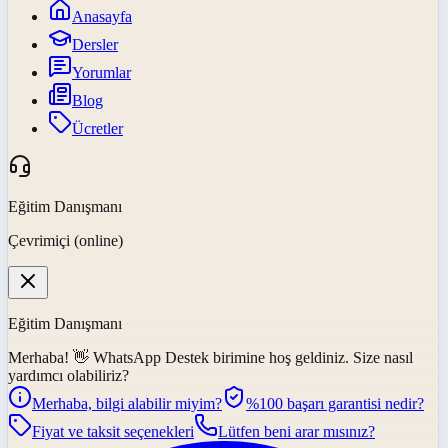
Anasayfa
Dersler
Yorumlar
Blog
Ücretler
Eğitim Danışmanı
Çevrimiçi (online)
Eğitim Danışmanı
Merhaba! 👋
WhatsApp Destek
birimine hoş geldiniz. Size nasıl
yardımcı olabiliriz?
Merhaba, bilgi alabilir miyim?
%100 başarı garantisi nedir?
Fiyat ve taksit seçenekleri
Lütfen beni arar mısınız?