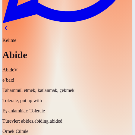
Kelime
Abide
Abide
V
əˈbaɪd
Tahammül etmek, katlanmak, çekmek
Tolerate, put up with
Eş anlamlılar:
Tolerate
Türevler:
abides,abiding,abided
Örnek Cümle