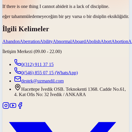
If there is one thing I cannot
abide
it is a lack of discipline.
eğer
tahammül
edemeyeceğim bir şey varsa o bir disiplin eksikliğidir.
İlgili Kelimeler
Abandon
Aberration
Ability
Abnormal
Aboard
Abolish
Abort
Abortion
A
İletişim Merkezi (09.00 - 22.00)
0(312) 911 37 15
0(546) 855 07 15
(WhatsApp)
destek@uzmandil.com
Hacettepe İvedik OSB. Teknokenti 1368. Cadde No.61,
4. Kat Ofis No: 32 İvedik / ANKARA