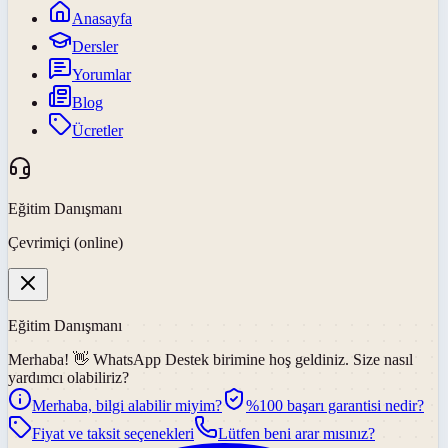
Anasayfa
Dersler
Yorumlar
Blog
Ücretler
Eğitim Danışmanı
Çevrimiçi (online)
Eğitim Danışmanı
Merhaba! 👋
WhatsApp Destek
birimine hoş geldiniz. Size nasıl
yardımcı olabiliriz?
Merhaba, bilgi alabilir miyim?
%100 başarı garantisi nedir?
Fiyat ve taksit seçenekleri
Lütfen beni arar mısınız?