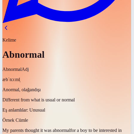
Kelime
Abnormal
Abnormal
Adj
æbˈnɔːml̩
Anormal, olağandışı
Different from what is usual or normal
Eş anlamlılar:
Unusual
Örnek Cümle
My parents thought it was
abnormal
for a boy to be interested in