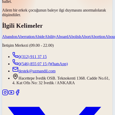
ballet.
Ailem bir erkek çocuğunun baleye ilgi duymasını
anormal
olarak
düşündüler.
İlgili Kelimeler
Abandon
Aberration
Abide
Ability
Aboard
Abolish
Abort
Abortion
Abou
İletişim Merkezi (09.00 - 22.00)
0(312) 911 37 15
0(546) 855 07 15
(WhatsApp)
destek@uzmandil.com
Hacettepe İvedik OSB. Teknokenti 1368. Cadde No.61,
4. Kat Ofis No: 32 İvedik / ANKARA