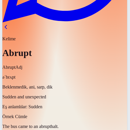
Kelime
Abrupt
Abrupt
Adj
əˈbrʌpt
Beklenmedik, ani, sarp, dik
Sudden and unexpected
Eş anlamlılar:
Sudden
Örnek Cümle
The bus came to an
abrupt
halt.