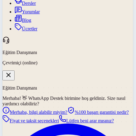
Dersler
Yorumlar
Blog
Ücretler
Eğitim Danışmanı
Çevrimiçi (online)
Eğitim Danışmanı
Merhaba! 👋
WhatsApp Destek
birimine hoş geldiniz. Size nasıl
yardımcı olabiliriz?
Merhaba, bilgi alabilir miyim?
%100 başarı garantisi nedir?
Fiyat ve taksit seçenekleri
Lütfen beni arar mısınız?