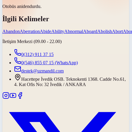
Otobüs
aniden
durdu.
İlgili Kelimeler
Abandon
Aberration
Abide
Ability
Abnormal
Aboard
Abolish
Abort
Abor
İletişim Merkezi (09.00 - 22.00)
0(312) 911 37 15
0(546) 855 07 15
(WhatsApp)
destek@uzmandil.com
Hacettepe İvedik OSB. Teknokenti 1368. Cadde No.61,
4. Kat Ofis No: 32 İvedik / ANKARA