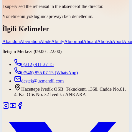
I supervised the rehearsal in the
absence
of the director.
Yönetmenin
yokluğunda
provayı ben denetledim.
İlgili Kelimeler
Abandon
Aberration
Abide
Ability
Abnormal
Aboard
Abolish
Abort
Abor
İletişim Merkezi (09.00 - 22.00)
0(312) 911 37 15
0(546) 855 07 15
(WhatsApp)
destek@uzmandil.com
Hacettepe İvedik OSB. Teknokenti 1368. Cadde No.61,
4. Kat Ofis No: 32 İvedik / ANKARA