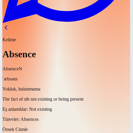
Kelime
Absence
Absence
N
ˈæbsəns
Yokluk, bulunmama
The fact of sth not existing or being present
Eş anlamlılar:
Not existing
Türevler:
Absences
Örnek Cümle