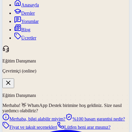
Anasayfa
Dersler
Yorumlar
Blog
Ücretler
Eğitim Danışmanı
Çevrimiçi (online)
Eğitim Danışmanı
Merhaba! 👋
WhatsApp Destek
birimine hoş geldiniz. Size nasıl
yardımcı olabiliriz?
Merhaba, bilgi alabilir miyim?
%100 başarı garantisi nedir?
Fiyat ve taksit seçenekleri
Lütfen beni arar mısınız?