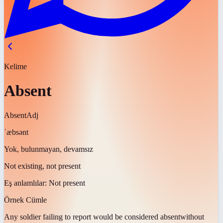
Kelime
Absent
Absent
Adj
ˈæbsənt
Yok, bulunmayan, devamsız
Not existing, not present
Eş anlamlılar:
Not present
Örnek Cümle
Any soldier failing to report would be considered
absent
without