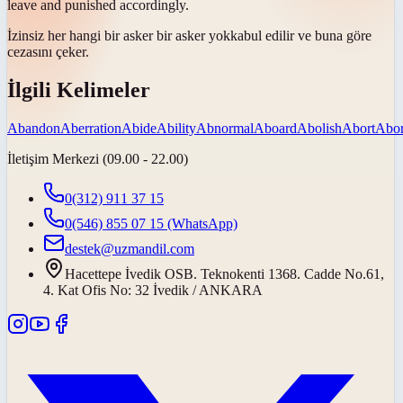
leave and punished accordingly.
İzinsiz her hangi bir asker bir asker
yok
kabul edilir ve buna göre
cezasını çeker.
İlgili Kelimeler
Abandon
Aberration
Abide
Ability
Abnormal
Aboard
Abolish
Abort
Abor
İletişim Merkezi (09.00 - 22.00)
0(312) 911 37 15
0(546) 855 07 15
(WhatsApp)
destek@uzmandil.com
Hacettepe İvedik OSB. Teknokenti 1368. Cadde No.61,
4. Kat Ofis No: 32 İvedik / ANKARA