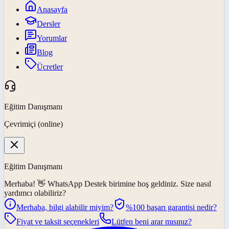
Anasayfa
Dersler
Yorumlar
Blog
Ücretler
Eğitim Danışmanı
Çevrimiçi (online)
Eğitim Danışmanı
Merhaba! 👋
WhatsApp Destek
birimine hoş geldiniz. Size nasıl
yardımcı olabiliriz?
Merhaba, bilgi alabilir miyim?
%100 başarı garantisi nedir?
Fiyat ve taksit seçenekleri
Lütfen beni arar mısınız?