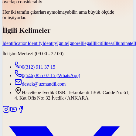
overlap considerably.
Her iki tarafın çıkarları
aynı
olmayabilir, ama büyük ölçüde
örtüşüyorlar.
İlgili Kelimeler
Identification
Identify
Identity
Ignite
Ignore
Illegal
Illicit
Illness
Illuminate
I
İletişim Merkezi (09.00 - 22.00)
0(312) 911 37 15
0(546) 855 07 15
(WhatsApp)
destek@uzmandil.com
Hacettepe İvedik OSB. Teknokenti 1368. Cadde No.61,
4. Kat Ofis No: 32 İvedik / ANKARA