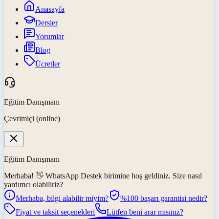
Anasayfa
Dersler
Yorumlar
Blog
Ücretler
Eğitim Danışmanı
Çevrimiçi (online)
Eğitim Danışmanı
Merhaba! 👋
WhatsApp Destek
birimine hoş geldiniz. Size nasıl
yardımcı olabiliriz?
Merhaba, bilgi alabilir miyim?
%100 başarı garantisi nedir?
Fiyat ve taksit seçenekleri
Lütfen beni arar mısınız?