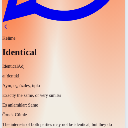
Kelime
Identical
Identical
Adj
aɪˈdentɪkl̩
Aynı, eş, özdeş, tıpkı
Exactly the same, or very similar
Eş anlamlılar:
Same
Örnek Cümle
The interests of both parties may not be
identical
, but they do