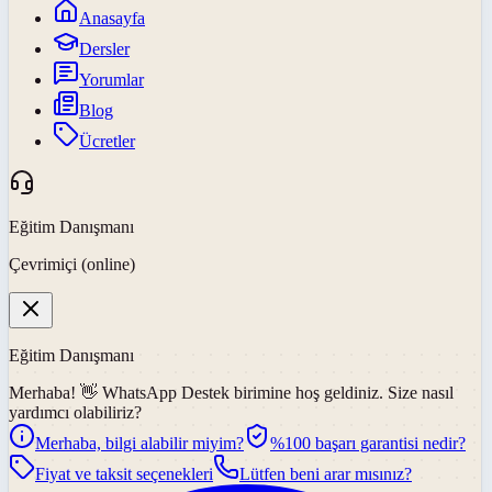
Anasayfa
Dersler
Yorumlar
Blog
Ücretler
Eğitim Danışmanı
Çevrimiçi (online)
Eğitim Danışmanı
Merhaba! 👋
WhatsApp Destek
birimine hoş geldiniz. Size nasıl
yardımcı olabiliriz?
Merhaba, bilgi alabilir miyim?
%100 başarı garantisi nedir?
Fiyat ve taksit seçenekleri
Lütfen beni arar mısınız?