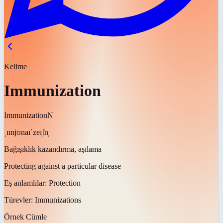
Kelime
Immunization
Immunization
N
ˌɪmjʊnaɪˈzeɪʃn̩
Bağışıklık kazandırma, aşılama
Protecting against a particular disease
Eş anlamlılar:
Protection
Türevler:
Immunizations
Örnek Cümle