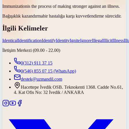
Immunization
is the process of making stronger against an illness.
Bağışıklık kazandırma
bir hastalığa karşı kuvvetlendirme sürecidir.
İlgili Kelimeler
Identical
Identification
Identify
Identity
Ignite
Ignore
Illegal
Illicit
Illness
Il
İletişim Merkezi (09.00 - 22.00)
0(312) 911 37 15
0(546) 855 07 15
(WhatsApp)
destek@uzmandil.com
Hacettepe İvedik OSB. Teknokenti 1368. Cadde No.61,
4. Kat Ofis No: 32 İvedik / ANKARA