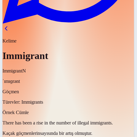
Kelime
Immigrant
Immigrant
N
ˈɪmɪɡrənt
Göçmen
Türevler:
Immigrants
Örnek Cümle
There has been a rise in the number of illegal
immigrants
.
Kaçak
göçmenlerin
sayısında bir artış olmuştur.