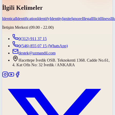
İlgili Kelimeler
Identical
Identification
Identify
Identity
Ignite
Ignore
Illegal
Illicit
Illness
Il
İletişim Merkezi (09.00 - 22.00)
0(312) 911 37 15
0(546) 855 07 15
(WhatsApp)
destek@uzmandil.com
Hacettepe İvedik OSB. Teknokenti 1368. Cadde No.61,
4. Kat Ofis No: 32 İvedik / ANKARA