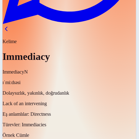
Kelime
Immediacy
Immediacy
N
ɪˈmiːdɪəsi
Dolaysızlık, yakınlık, doğrudanlık
Lack of an intervening
Eş anlamlılar:
Directness
Türevler:
Immediacies
Örnek Cümle