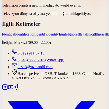
Television brings a new
immediacy
to world events.
Televizyon dünyası olaylara yeni bir
doğrudanlık
getiriyor.
İlgili Kelimeler
Identical
Identification
Identify
Identity
Ignite
Ignore
Illegal
Illicit
Illness
Il
İletişim Merkezi (09.00 - 22.00)
0(312) 911 37 15
0(546) 855 07 15
(WhatsApp)
destek@uzmandil.com
Hacettepe İvedik OSB. Teknokenti 1368. Cadde No.61,
4. Kat Ofis No: 32 İvedik / ANKARA