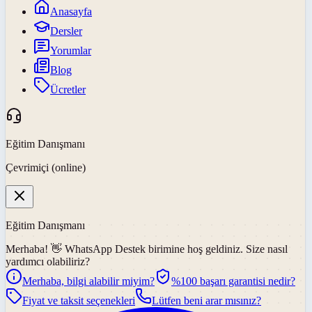
Anasayfa
Dersler
Yorumlar
Blog
Ücretler
Eğitim Danışmanı
Çevrimiçi (online)
Eğitim Danışmanı
Merhaba! 👋
WhatsApp Destek
birimine hoş geldiniz. Size nasıl
yardımcı olabiliriz?
Merhaba, bilgi alabilir miyim?
%100 başarı garantisi nedir?
Fiyat ve taksit seçenekleri
Lütfen beni arar mısınız?