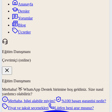
Anasayfa
Dersler
Yorumlar
Blog
Ücretler
Eğitim Danışmanı
Çevrimiçi (online)
Eğitim Danışmanı
Merhaba! 👋
WhatsApp Destek
birimine hoş geldiniz. Size nasıl
yardımcı olabiliriz?
Merhaba, bilgi alabilir miyim?
%100 başarı garantisi nedir?
Fiyat ve taksit seçenekleri
Lütfen beni arar mısınız?