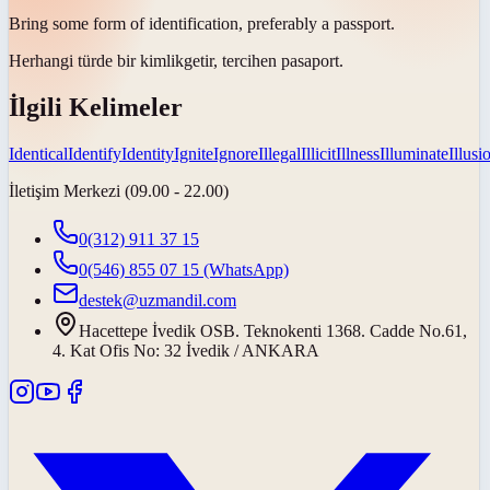
Bring some form of
identification
, preferably a passport.
Herhangi türde bir
kimlik
getir, tercihen pasaport.
İlgili Kelimeler
Identical
Identify
Identity
Ignite
Ignore
Illegal
Illicit
Illness
Illuminate
Illusi
İletişim Merkezi (09.00 - 22.00)
0(312) 911 37 15
0(546) 855 07 15
(WhatsApp)
destek@uzmandil.com
Hacettepe İvedik OSB. Teknokenti 1368. Cadde No.61,
4. Kat Ofis No: 32 İvedik / ANKARA