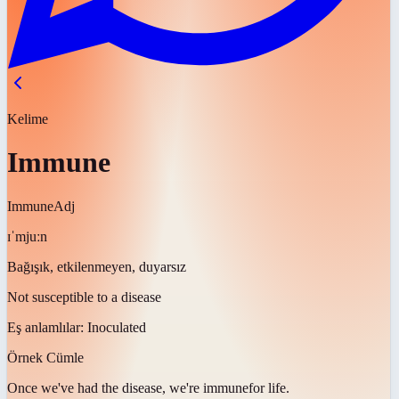
Kelime
Immune
Immune
Adj
ɪˈmjuːn
Bağışık, etkilenmeyen, duyarsız
Not susceptible to a disease
Eş anlamlılar:
Inoculated
Örnek Cümle
Once we've had the disease, we're
immune
for life.