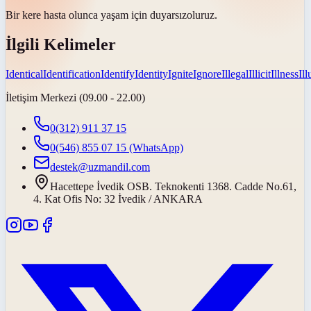
Bir kere hasta olunca yaşam için
duyarsız
oluruz.
İlgili Kelimeler
Identical
Identification
Identify
Identity
Ignite
Ignore
Illegal
Illicit
Illness
Il
İletişim Merkezi (09.00 - 22.00)
0(312) 911 37 15
0(546) 855 07 15
(WhatsApp)
destek@uzmandil.com
Hacettepe İvedik OSB. Teknokenti 1368. Cadde No.61,
4. Kat Ofis No: 32 İvedik / ANKARA