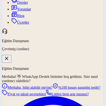
Dersler
Yorumlar
Blog
Ücretler
Eğitim Danışmanı
Çevrimiçi (online)
Eğitim Danışmanı
Merhaba! 👋
WhatsApp Destek
birimine hoş geldiniz. Size nasıl
yardımcı olabiliriz?
Merhaba, bilgi alabilir miyim?
%100 başarı garantisi nedir?
Fiyat ve taksit seçenekleri
Lütfen beni arar mısınız?