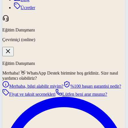
Ücretler
Eğitim Danışmanı
Çevrimiçi (online)
Eğitim Danışmanı
Merhaba! 👋
WhatsApp Destek
birimine hoş geldiniz. Size nasıl
yardımcı olabiliriz?
Merhaba, bilgi alabilir miyim?
%100 başarı garantisi nedir?
Fiyat ve taksit seçenekleri
Lütfen beni arar mısınız?