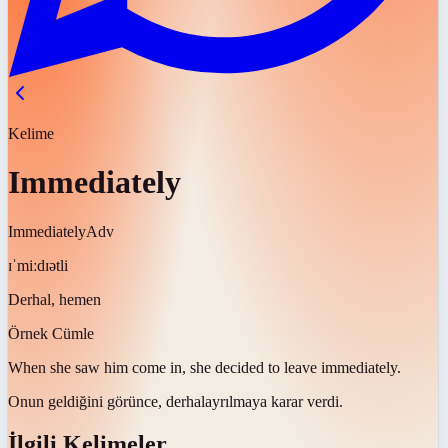
Kelime
Immediately
Immediately
Adv
ɪˈmiːdɪətli
Derhal, hemen
Örnek Cümle
When she saw him come in, she decided to leave
immediately
.
Onun geldiğini görünce,
derhal
ayrılmaya karar verdi.
İlgili Kelimeler