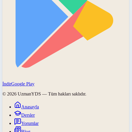
İndir
Google Play
©
2026
UzmanYDS
— Tüm hakları saklıdır.
Anasayfa
Dersler
Yorumlar
Blog