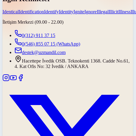
Identical
Identification
Identify
Identity
Ignite
Ignore
Illegal
Illicit
Illness
Il
İletişim Merkezi (09.00 - 22.00)
0(312) 911 37 15
0(546) 855 07 15
(WhatsApp)
destek@uzmandil.com
Hacettepe İvedik OSB. Teknokenti 1368. Cadde No.61,
4. Kat Ofis No: 32 İvedik / ANKARA